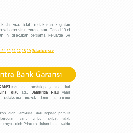
rida Riau telah melakukan kegiatan
nyebaran virus corona atau Corvid-19 di
tan ini dilakukan bersama Keluarga Be
3
24
25
26
27
28
29
Selanjutnya »
RANSI
merupakan produk penjaminan dari
insi Riau
atau
Jamkrida Riau
yang
tor pelaksana proyek demi menunjang
ikan oleh Jamkrida Riau kepada pemilik
 kerugian yang timbul akibat tidak
n proyek oleh Principal dalam batas waktu