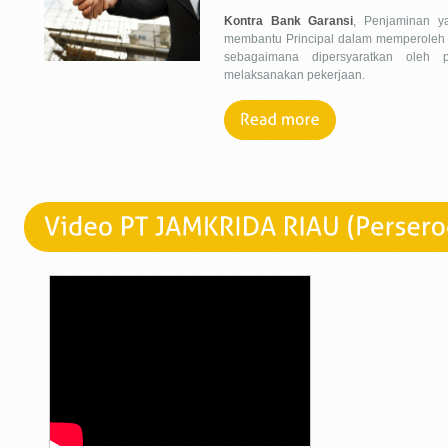
Kontra Bank Garansi
, Penjaminan y
membantu Principal dalam memperoleh 
sebagaimana dipersyaratkan oleh p
melaksanakan pekerjaan.