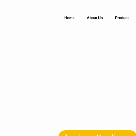
Home
About Us
Product