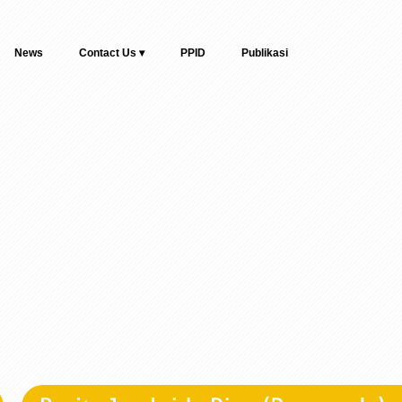
News
Contact Us ▾
PPID
Publikasi