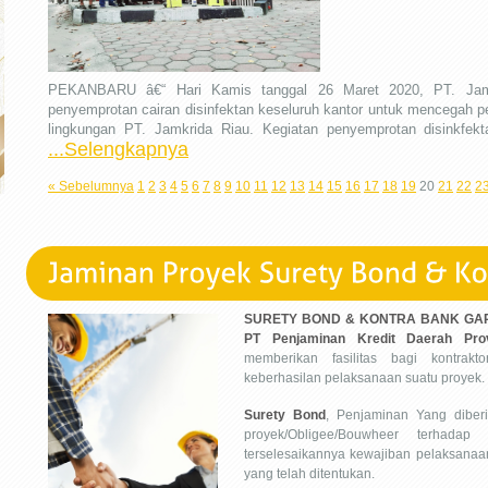
PEKANBARU â€“ Hari Kamis tanggal 26 Maret 2020, PT. Jamk
penyemprotan cairan disinfektan keseluruh kantor untuk mencegah pe
lingkungan PT. Jamkrida Riau. Kegiatan penyemprotan disinkfek
...Selengkapnya
« Sebelumnya
1
2
3
4
5
6
7
8
9
10
11
12
13
14
15
16
17
18
19
20
21
22
2
SURETY BOND & KONTRA BANK GA
PT Penjaminan Kredit Daerah Prov
memberikan fasilitas bagi kontrak
keberhasilan pelaksanaan suatu proyek.
Surety Bond
, Penjaminan Yang diber
proyek/Obligee/Bouwheer terhadap
terselesaikannya kewajiban pelaksanaa
yang telah ditentukan.