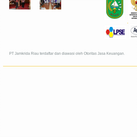
PT Jamkrida Riau terdaftar dan diawasi oleh Otoritas Jasa Keuangan.