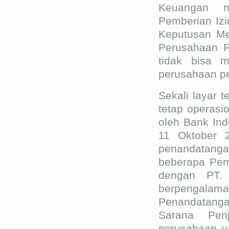
Keuangan n
Pemberian Iz
Keputusan Me
Perusahaan P
tidak bisa m
perusahaan p
Sekali layar 
tetap operasio
oleh Bank Ind
11 Oktober 2
penandatang
beberapa Pem
dengan PT.
berpengalaman
Penandatangan
Sarana Pen
perusahaan y