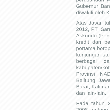
Gubernur Ban
diwakili oleh
Atas dasar it
2012, PT. Sar
Askrindo (Per
kredit dan p
pertama berop
kunjungan st
berbagai da
kabupaten/ko
Provinsi NA
Belitung, Jaw
Barat, Kaliman
dan lain-lain.
Pada tahun 2
2008 tentang