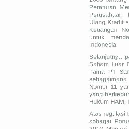
Peraturan Me
Perusahaan 
Ulang Kredit 
Keuangan No
untuk menda
Indonesia.
Selanjutnya
Saham Luar B
nama PT Sar
sebagaimana 
Nomor 11 yan
yang berkedud
Hukum HAM, N
Atas regulasi 
sebagai Peru
2012 Menteri