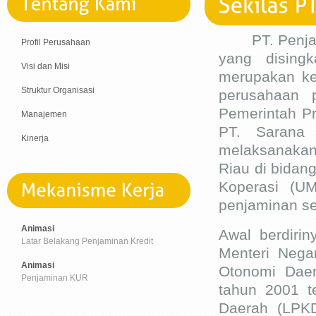
PT. Penjamin
Profil Perusahaan
yang dising
Visi dan Misi
merupakan ke
Struktur Organisasi
perusahaan p
Pemerintah Pr
Manajemen
PT. Sarana 
Kinerja
melaksanakan
Riau di bida
Koperasi (U
penjaminan se
Animasi
Awal berdiri
Latar Belakang Penjaminan Kredit
Menteri Nega
Animasi
Otonomi Dae
Penjaminan KUR
tahun 2001 t
Daerah (LPK