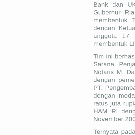
Bank dan UKM
Gubernur Ria
membentuk T
dengan Ketua
anggota 17 o
membentuk LPK
Tim ini berha
Sarana Penja
Notaris M. D
dengan pemeg
PT. Pengemba
dengan modal
ratus juta r
HAM RI deng
November 200
Ternyata pada